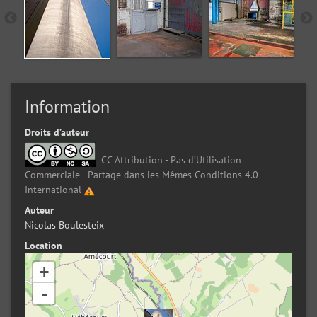
Information
Droits d’auteur
CC Attribution - Pas d’Utilisation
Commerciale - Partage dans les Mêmes Conditions 4.0
International
Auteur
Nicolas Boulesteix
Location
+
-