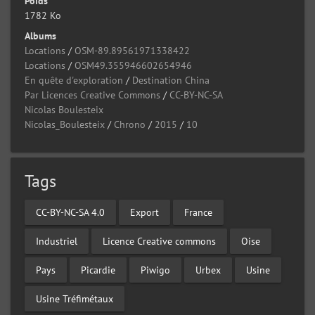
Poids
1782 Ko
Albums
Locations
/
OSM-89.89561971338422
Locations
/
OSM49.355946602654946
En quête d'exploration
/
Destination China
Par Licences Creative Commons
/
CC-BY-NC-SA
Nicolas Boulesteix
Nicolas_Boulesteix
/
Chrono
/
2015
/
10
Tags
CC-BY-NC-SA 4.0
Export
France
Industriel
Licence Creative commons
Oise
Pays
Picardie
Piwigo
Urbex
Usine
Usine Tréfimétaux