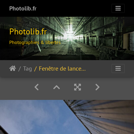
Photolib.fr
Photolib.fr
Photographies & libertés
Tag
Fenêtre de lancement...