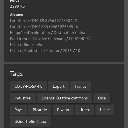
Poids
2299 Ko
Albums
Locations
/
OSM-89.89561971338422
Locations
/
OSM49.355946602654946
En quête d'exploration
/
Destination China
Par Licences Creative Commons
/
CC-BY-NC-SA
Nicolas Boulesteix
Nicolas_Boulesteix
/
Chrono
/
2015
/
10
Tags
CC-BY-NC-SA 4.0
Export
France
Industriel
Licence Creative commons
Oise
Pays
Picardie
Piwigo
Urbex
Usine
Usine Tréfimétaux