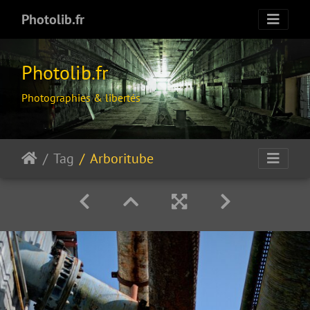
Photolib.fr
Photolib.fr
Photographies & libertés
Tag
Arboritube