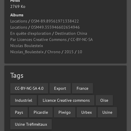
Poids
2769 Ko
Albums
Locations
/
OSM-89.89561971338422
Locations
/
OSM49.355946602654946
En quête d'exploration
/
Destination China
Par Licences Creative Commons
/
CC-BY-NC-SA
Nicolas Boulesteix
Nicolas_Boulesteix
/
Chrono
/
2015
/
10
Tags
CC-BY-NC-SA 4.0
Export
France
Industriel
Licence Creative commons
Oise
Pays
Picardie
Piwigo
Urbex
Usine
Usine Tréfimétaux