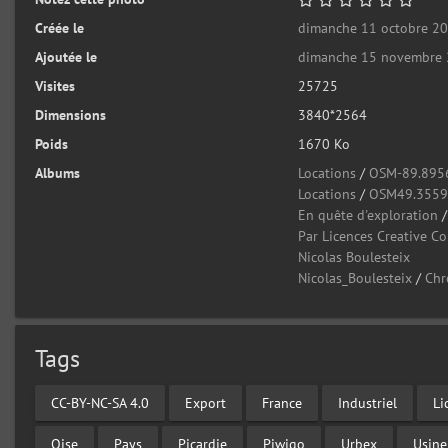
Créée le
dimanche 11 octobre 2
Ajoutée le
dimanche 15 novembre
Visites
25725
Dimensions
3840*2564
Poids
1670 Ko
Albums
Locations
/
OSM-89.895
Locations
/
OSM49.355
En quête d'exploration
Par Licences Creative 
Nicolas Boulesteix
Nicolas_Boulesteix
/
Chr
Tags
CC-BY-NC-SA 4.0
Export
France
Industriel
Li
Oise
Pays
Picardie
Piwigo
Urbex
Usine