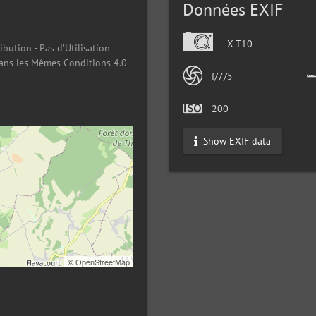
Données EXIF
X-T10
ibution - Pas d’Utilisation
ans les Mêmes Conditions 4.0
f/7/5
200
Show EXIF data
©
OpenStreetMap