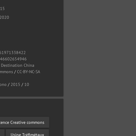
015
 2020
61971338422
946602654946
/
Destination China
Commons
/
CC-BY-NC-SA
ono
/
2015
/
10
cence Creative commons
Usine Tréfimétaux