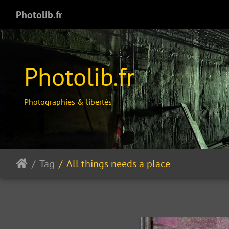
Photolib.fr
Photolib.fr
Photographies & libertés
Tag
All things needs a place