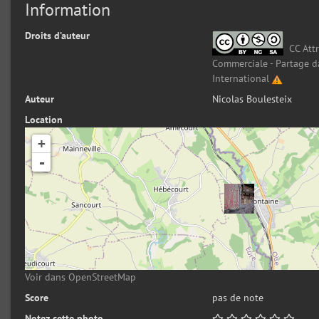
Information
Droits d’auteur
CC Attr
Commerciale - Partage d
International
Auteur
Nicolas Boulesteix
Location
+
-
Voir dans OpenStreetMap
Score
pas de note
Notez cette photo