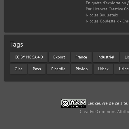
En quête d'exploration
Par Licences Creative 
Nicolas Boulesteix
Nicolas_Boulesteix
/
Chr
Tags
CC-BY-NC-SA 4.0
Export
France
Industriel
Li
Oise
Pays
Picardie
Piwigo
Urbex
Usine
Les œuvre de ce site
Creative Commons Attribu