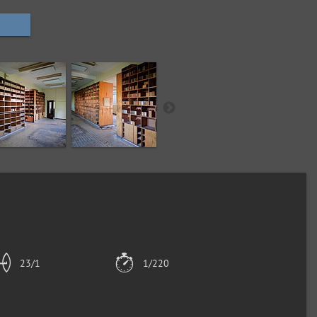
23/1
1/220