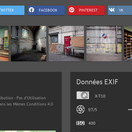
TWITTER
FACEBOOK
PINTEREST
VK
Données EXIF
X-T10
ibution - Pas d’Utilisation
ans les Mêmes Conditions 4.0
f/7/5
400