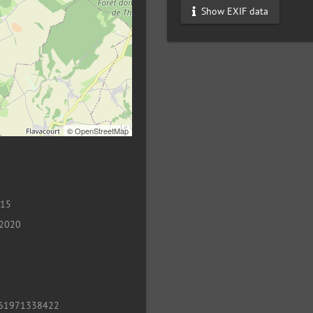
Show EXIF data
©
OpenStreetMap
015
 2020
61971338422