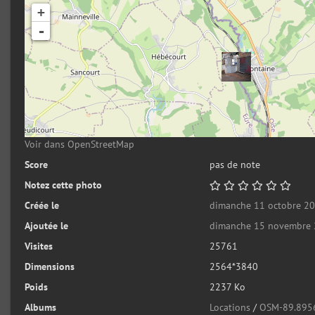
+
-
Voir dans OpenStreetMap
Score
pas de note
Notez cette photo
Créée le
dimanche 11 octobre 2
Ajoutée le
dimanche 15 novembre
Visites
25761
Dimensions
2564*3840
Poids
2237 Ko
Albums
Locations
/
OSM-89.895