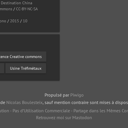
/
Destination China
Commons
/
CC-BY-NC-SA
ono
/
2015
/
10
cence Creative commons
Usine Tréfimétaux
Propulsé par
Piwigo
, de
Nicolas Boulesteix
, sauf mention contraire sont mises à dispos
tion - Pas d’Utilisation Commerciale - Partage dans les Mêmes Con
Retrouvez moi sur Mastodon