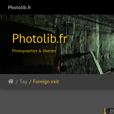
Photolib.fr
Photolib.fr
Photographies & libertés
Tag
Foreign exit