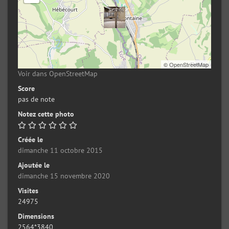
©
OpenStreetMap
Voir dans OpenStreetMap
Score
pas de note
Notez cette photo
Créée le
dimanche 11 octobre 2015
Ajoutée le
dimanche 15 novembre 2020
Visites
24975
Dimensions
2564*3840