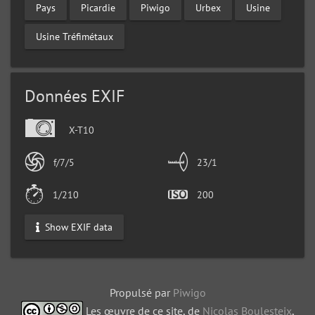
Pays
Picardie
Piwigo
Urbex
Usine
Usine Tréfimétaux
Données EXIF
X-T10
f/7/5
23/1
1/210
200
Show EXIF data
Propulsé par
Piwigo
Les œuvre de ce site, de
Nicolas Boulesteix
,