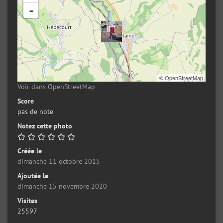
-
©
OpenStreetMap
Voir dans OpenStreetMap
Score
pas de note
Notez cette photo
Créée le
dimanche 11 octobre 2015
Ajoutée le
dimanche 15 novembre 2020
Visites
25597