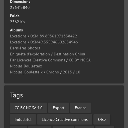
Dimensions
2564*3840
Poids
2562 Ko
Albums
Locations
/
OSM-89.89561971338422
Locations
/
OSM49.355946602654946
Dernières photos
En quête d'exploration
/
Destination China
Par Licences Creative Commons
/
CC-BY-NC-SA
Nicolas Boulesteix
Nicolas_Boulesteix
/
Chrono
/
2015
/
10
Tags
CC-BY-NC-SA 4.0
Export
France
Industriel
Licence Creative commons
Oise