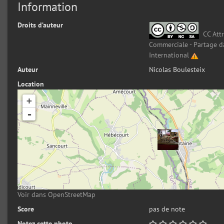
Information
Droits d’auteur
CC Attr
Commerciale - Partage d
International
Auteur
Nicolas Boulesteix
Location
+
-
Voir dans OpenStreetMap
Score
pas de note
Notez cette photo