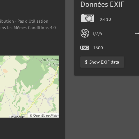
Données EXIF
X-T10
ibution - Pas d’Utilisation
ans les Mêmes Conditions 4.0
f/7/5
1600
Show EXIF data
©
OpenStreetMap