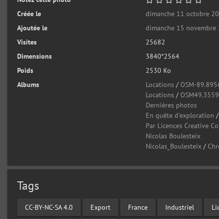
Créée le
dimanche 11 octobre 2
Ajoutée le
dimanche 15 novembre
Visites
25682
Dimensions
3840*2564
Poids
2530 Ko
Albums
Locations
/
OSM-89.895
Locations
/
OSM49.355
Dernières photos
En quête d'exploration
Par Licences Creative 
Nicolas Boulesteix
Nicolas_Boulesteix
/
Chr
Tags
CC-BY-NC-SA 4.0
Export
France
Industriel
Li