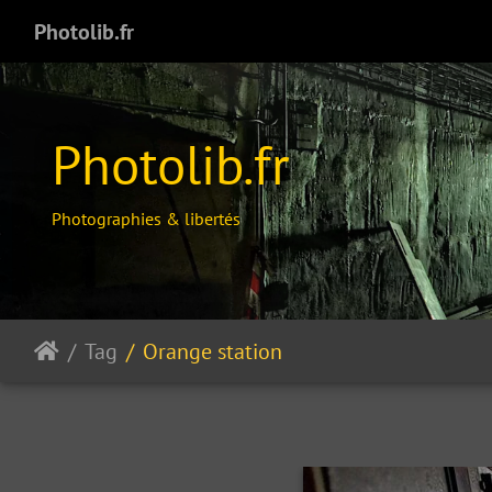
Photolib.fr
Photolib.fr
Photographies & libertés
Tag
Orange station