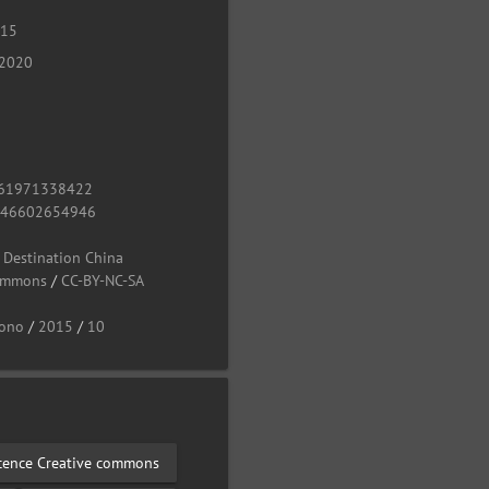
015
 2020
61971338422
946602654946
/
Destination China
Commons
/
CC-BY-NC-SA
ono
/
2015
/
10
cence Creative commons