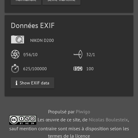
Données EXIF
NIKON D200
f/56/10
32/1
625/100000
100
Show EXIF data
Propulsé par
Piwigo
Les œuvre de ce site, de
Nicolas Boulesteix
,
sauf mention contraire sont mises à disposition selon les
termes de la licence