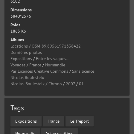
6102
Dimensions
3840*2576
Poids
1863 Ko
Albums
Locations
/
OSM-89.89561971338422
Dernières photos
Expositions
/
Entre les vagues…
Voyages
/
France
/
Normandie
Par Licences Creative Commons
/
Sans licence
Nicolas Boulesteix
Nicolas_Boulesteix
/
Chrono
/
2007
/
01
Tags
Expositions
France
Le Tréport
Normandie
Seine maritime