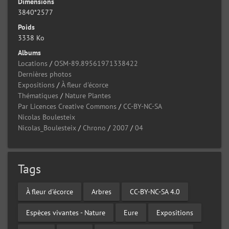
Dimensions
3840*2577
Poids
3338 Ko
Albums
Locations
/
OSM-89.89561971338422
Dernières photos
Expositions
/
À fleur d'écorce
Thématiques
/
Nature Plantes
Par Licences Creative Commons
/
CC-BY-NC-SA
Nicolas Boulesteix
Nicolas_Boulesteix
/
Chrono
/
2007
/
04
Tags
À fleur d'écorce
Arbres
CC-BY-NC-SA 4.0
Espèces vivantes - Nature
Eure
Expositions