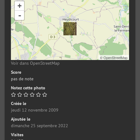
+
-
©
OpenStreetMap
Voir dans OpenStreetMap
Score
pas de note
Notez cette photo
Créée le
jeudi 12 novembre 2009
Ajoutée le
dimanche 25 septembre 2022
Visites