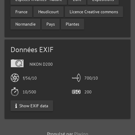
France
Heudicourt
Licence Creative commons
Normandie
Pays
Plantes
Données EXIF
NIKON D200
f/56/10
700/10
10/500
200
Show EXIF data
Propulsé par
Piwigo