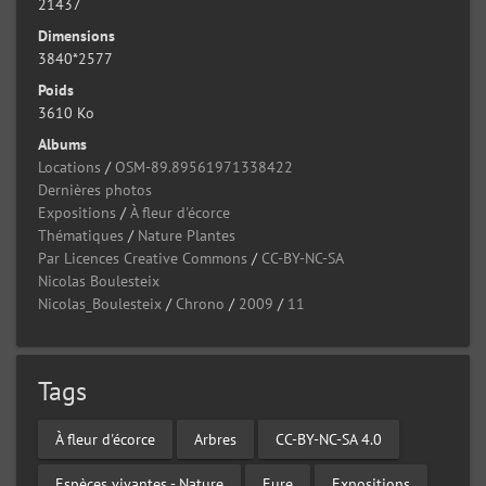
21437
Dimensions
3840*2577
Poids
3610 Ko
Albums
Locations
/
OSM-89.89561971338422
Dernières photos
Expositions
/
À fleur d'écorce
Thématiques
/
Nature Plantes
Par Licences Creative Commons
/
CC-BY-NC-SA
Nicolas Boulesteix
Nicolas_Boulesteix
/
Chrono
/
2009
/
11
Tags
À fleur d'écorce
Arbres
CC-BY-NC-SA 4.0
Espèces vivantes - Nature
Eure
Expositions