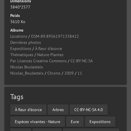
Dimensions
3840*2577
Poids
3610 Ko
Albums
Locations
/
OSM-89.89561971338422
Dernières photos
Expositions
/
À fleur d'écorce
Thématiques
/
Nature Plantes
Par Licences Creative Commons
/
CC-BY-NC-SA
Nicolas Boulesteix
Nicolas_Boulesteix
/
Chrono
/
2009
/
11
Tags
À fleur d'écorce
Arbres
CC-BY-NC-SA 4.0
Espèces vivantes - Nature
Eure
Expositions