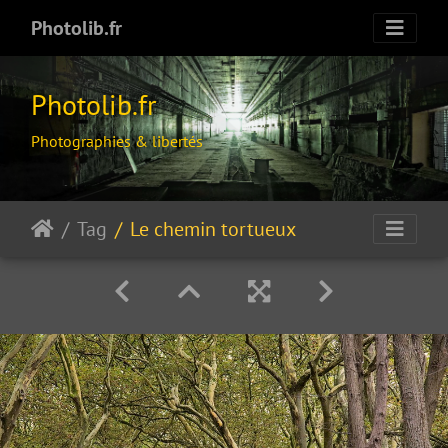
Photolib.fr
Photolib.fr
Photographies & libertés
Tag
Le chemin tortueux