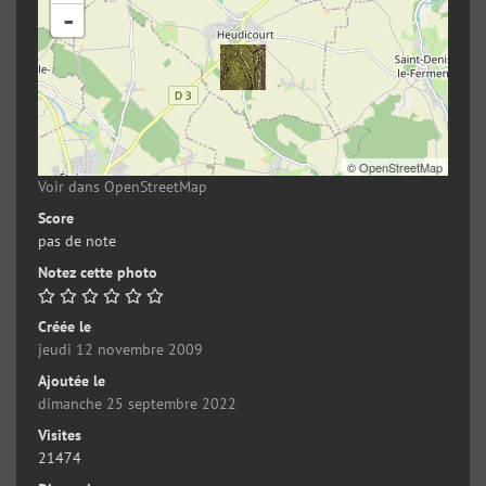
-
©
OpenStreetMap
Voir dans OpenStreetMap
Score
pas de note
Notez cette photo
Créée le
jeudi 12 novembre 2009
Ajoutée le
dimanche 25 septembre 2022
Visites
21474