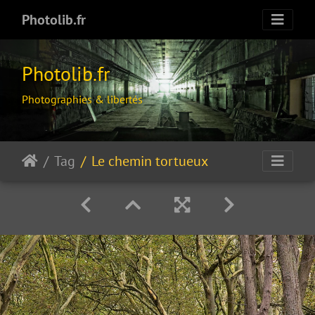
Photolib.fr
Photolib.fr
Photographies & libertés
Tag
Le chemin tortueux