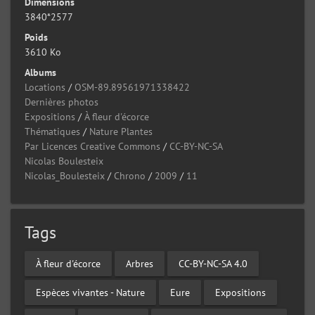
Dimensions
3840*2577
Poids
3610 Ko
Albums
Locations
/
OSM-89.89561971338422
Dernières photos
Expositions
/
À fleur d'écorce
Thématiques
/
Nature Plantes
Par Licences Creative Commons
/
CC-BY-NC-SA
Nicolas Boulesteix
Nicolas_Boulesteix
/
Chrono
/
2009
/
11
Tags
À fleur d'écorce
Arbres
CC-BY-NC-SA 4.0
Espèces vivantes - Nature
Eure
Expositions