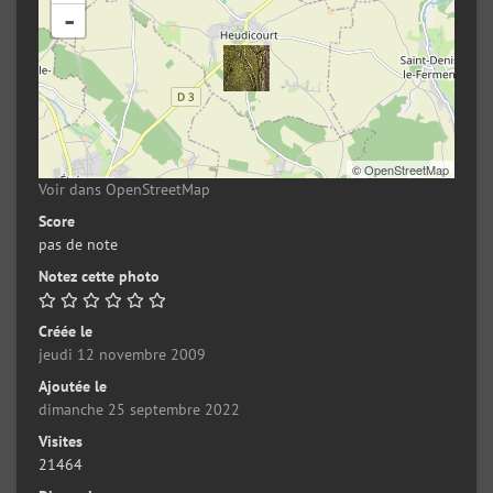
-
©
OpenStreetMap
Voir dans OpenStreetMap
Score
pas de note
Notez cette photo
Créée le
jeudi 12 novembre 2009
Ajoutée le
dimanche 25 septembre 2022
Visites
21464