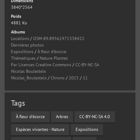
Dimensions
3840*2564
Poids
4881 Ko
Albums
Locations
/
OSM-89.89561971338422
Dernières photos
Expositions
/
À fleur d'écorce
Thématiques
/
Nature Plantes
Par Licences Creative Commons
/
CC-BY-NC-SA
Nicolas Boulesteix
Nicolas_Boulesteix
/
Chrono
/
2015
/
11
Tags
À fleur d'écorce
Arbres
CC-BY-NC-SA 4.0
Espèces vivantes - Nature
Expositions