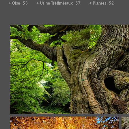
+ Oise
58
+ Usine Tréfimétaux
57
+ Plantes
52
Cartographie des monts dorés
S
8384 visites