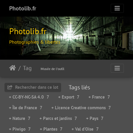
Photolib.fr
Photolib.fr
Photographies & libertés
Tag
Musée de l'outil
Tags liés
Rechercher dans ce lot
+ CC-BY-NC-SA 4.0
7
+ Export
7
+ France
7
+ Île de France
7
+ Licence Creative commons
7
+ Nature
7
+ Parcs et jardins
7
+ Pays
7
+ Piwigo
7
+ Plantes
7
+ Val d'Oise
7