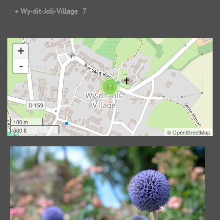
+ Wy-dit-Joli-Village
7
+
Bloom bloom Thistle
-
20772 visites
7
100 m
500 ft
©
OpenStreetMap
Come in
Heather invaders
19207 visites
19904 visites