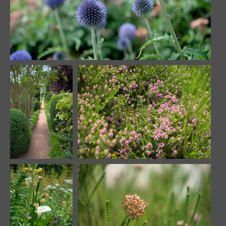
Le retour du Roi
Like a fireworks
20543 visites
19105 visites
Long exit way
Quiet place
19712 visites
19488 visites