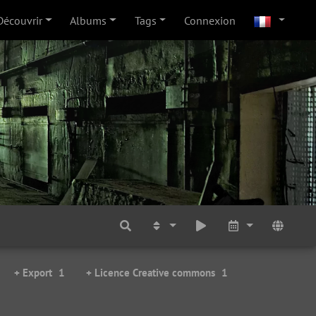
Découvrir
Albums
Tags
Connexion
+ Export
1
+ Licence Creative commons
1