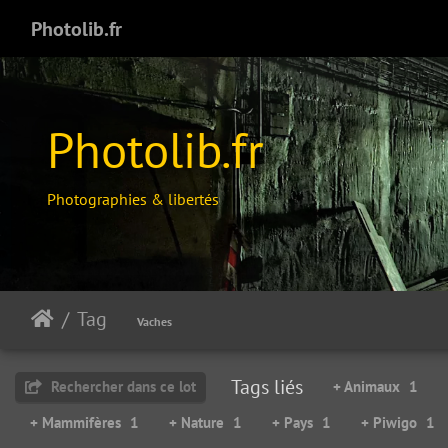
Photolib.fr
Photolib.fr
Photographies & libertés
Tag
Highland free Cow
Vaches
19736 visites
Tags liés
Rechercher dans ce lot
+ Animaux
1
+ Mammifères
1
+ Nature
1
+ Pays
1
+ Piwigo
1