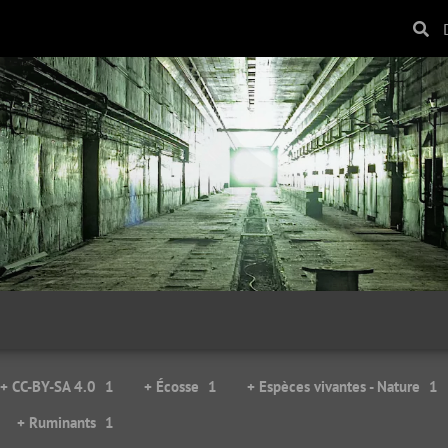
+ CC-BY-SA 4.0
1
+ Écosse
1
+ Espèces vivantes - Nature
1
+ Ruminants
1