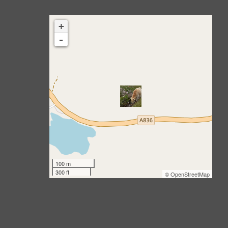
+
-
100 m
300 ft
©
OpenStreetMap