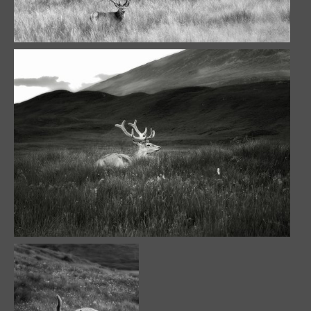
Oh my deer !
112614 visites