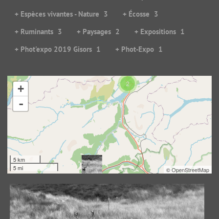
+ Espèces vivantes - Nature
3
+ Écosse
3
+ Ruminants
3
+ Paysages
2
+ Expositions
1
+ Phot'expo 2019 Gisors
1
+ Phot-Expo
1
2
+
Follow the red deer
-
48887 visites
, Rating: 2.50
5 km
Mystic wise deer...
5 mi
©
OpenStreetMap
40663 visites