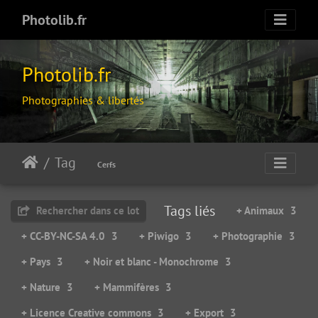
Photolib.fr
Photolib.fr
Photographies & libertés
Tag
Cerfs
Tags liés
Rechercher dans ce lot
+ Animaux
3
+ CC-BY-NC-SA 4.0
3
+ Piwigo
3
+ Photographie
3
+ Pays
3
+ Noir et blanc - Monochrome
3
+ Nature
3
+ Mammifères
3
+ Licence Creative commons
3
+ Export
3