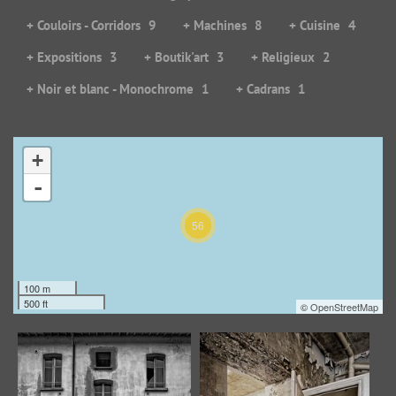
+ Couloirs - Corridors
9
+ Machines
8
+ Cuisine
4
+ Expositions
3
+ Boutik'art
3
+ Religieux
2
+ Noir et blanc - Monochrome
1
+ Cadrans
1
+
01. Entrance
02. La porte à droite
-
9384 visites
9889 visites
56
100 m
500 ft
©
OpenStreetMap