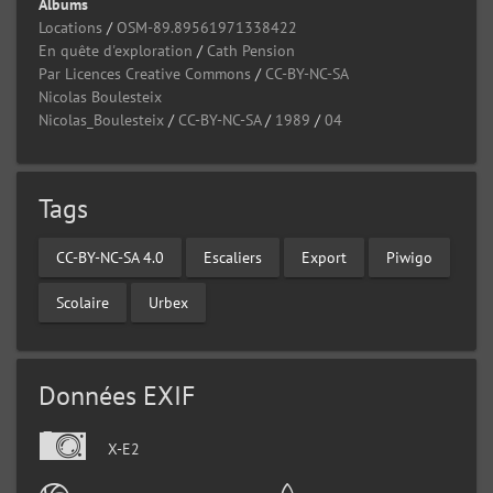
Albums
Locations
/
OSM-89.89561971338422
En quête d'exploration
/
Cath Pension
Par Licences Creative Commons
/
CC-BY-NC-SA
Nicolas Boulesteix
Nicolas_Boulesteix
/
CC-BY-NC-SA
/
1989
/
04
Tags
CC-BY-NC-SA 4.0
Escaliers
Export
Piwigo
Scolaire
Urbex
Données EXIF
X-E2