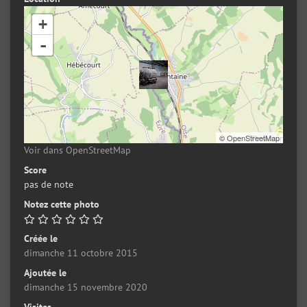
+
-
©
OpenStreetMap
Voir dans OpenStreetMap
Score
pas de note
Notez cette photo
Créée le
dimanche 11 octobre 2015
Ajoutée le
dimanche 15 novembre 2020
Visites