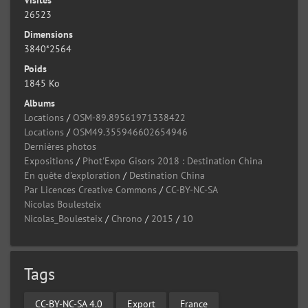
26523
Dimensions
3840*2564
Poids
1845 Ko
Albums
Locations
/
OSM-89.89561971338422
Locations
/
OSM49.355946602654946
Dernières photos
Expositions
/
Phot'Expo Gisors 2018 : Destination China
En quête d'exploration
/
Destination China
Par Licences Creative Commons
/
CC-BY-NC-SA
Nicolas Boulesteix
Nicolas_Boulesteix
/
Chrono
/
2015
/
10
Tags
CC-BY-NC-SA 4.0
Export
France