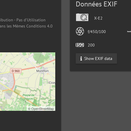
Données EXIF
X-E2
ibution - Pas d’Utilisation
ans les Mêmes Conditions 4.0
f/450/100
200
Show EXIF data
©
OpenStreetMap