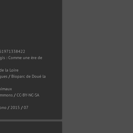
0
61971338422
ogis : Comme une ère de
de la Loire
ques
/
Bioparc de Doué la
nimaux
Commons
/
CC-BY-NC-SA
ono
/
2015
/
07