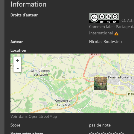
Information
Droits d’auteur
CC Attr
Commerciale - Partage d
International
Auteur
Nicolas Boulesteix
Location
+
-
Voir dans OpenStreetMap
Score
pas de note
Notez cette photo