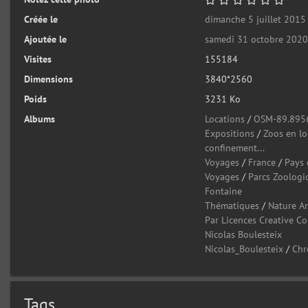
Créée le
dimanche 5 juillet 2015
Ajoutée le
samedi 31 octobre 202
Visites
155184
Dimensions
3840*2560
Poids
3231 Ko
Albums
Locations
/
OSM-89.895
Expositions
/
Zoos en l
confinement...
Voyages
/
France
/
Pays 
Voyages
/
Parcs Zoologi
Fontaine
Thématiques
/
Nature A
Par Licences Creative 
Nicolas Boulesteix
Nicolas_Boulesteix
/
Chr
Tags