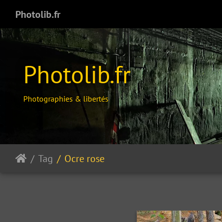
Photolib.fr
Photolib.fr
Photographies & libertés
Tag
Ocre rose