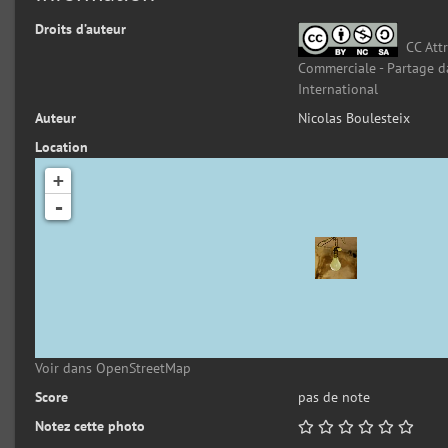
Droits d’auteur
CC Attr
Commerciale - Partage d
International
Auteur
Nicolas Boulesteix
Location
+
-
Voir dans OpenStreetMap
Score
pas de note
Notez cette photo