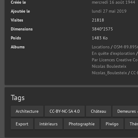
Créée le
mercredi 16 août 1944
Ajoutée le
lundi 27 mai 2019
Visites
21818
Dimensions
3840*2575
Poids
1483 Ko
Albums
Locations
/
OSM-89.895
En quête d'exploration
Par Licences Creative 
Nicolas Boulesteix
Nicolas_Boulesteix
/
CC-
Tags
Architecture
CC-BY-NC-SA 4.0
Château
Demeures 
Export
intérieurs
Photographie
Piwigo
Thè