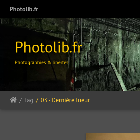
Photolib.fr
Photolib.fr
Photographies & libertés
Tag
03 - Dernière lueur