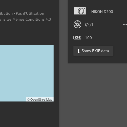
NIKON D200
ibution - Pas d’Utilisation
ans les Mêmes Conditions 4.0
f/4/1
100
Show EXIF data
©
OpenStreetMap