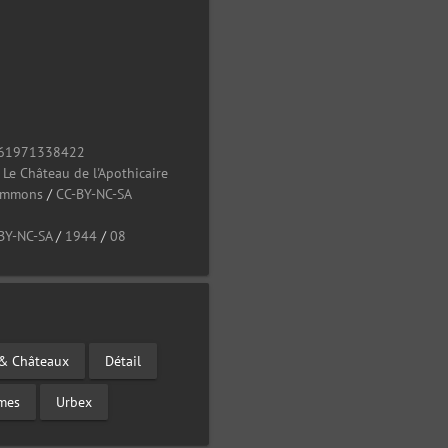
61971338422
/
Le Château de l'Apothicaire
Commons
/
CC-BY-NC-SA
BY-NC-SA
/
1944
/
08
& Châteaux
Détail
mes
Urbex