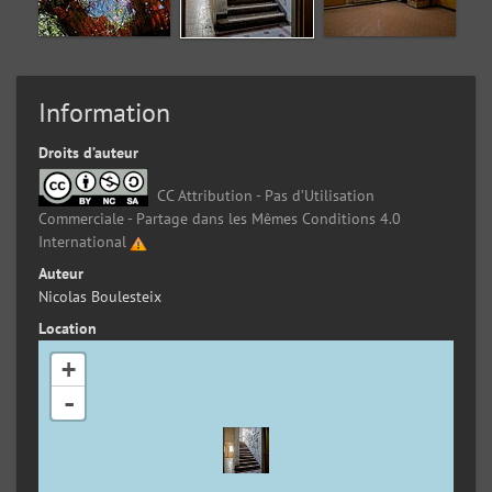
Information
Droits d’auteur
CC Attribution - Pas d’Utilisation
Commerciale - Partage dans les Mêmes Conditions 4.0
International
Auteur
Nicolas Boulesteix
Location
+
-