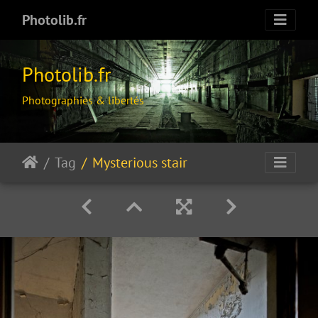
Photolib.fr
Photolib.fr
Photographies & libertés
Tag
Mysterious stair