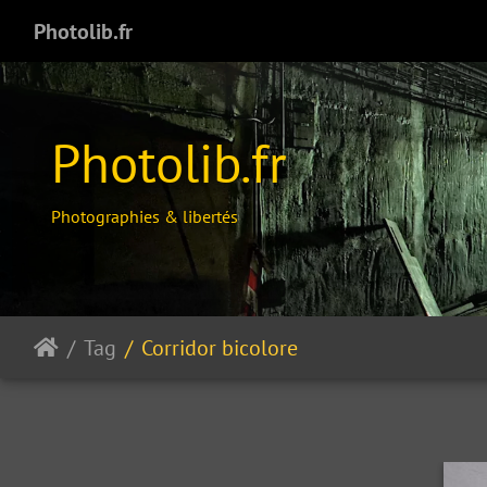
Photolib.fr
Photolib.fr
Photographies & libertés
Tag
Corridor bicolore