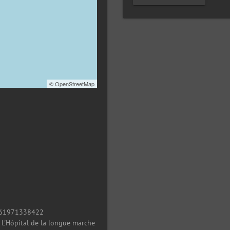
©
OpenStreetMap
61971338422
/
L'Hôpital de la longue marche