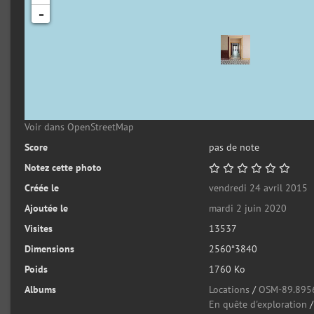
-
Voir dans OpenStreetMap
Score
pas de note
Notez cette photo
Créée le
vendredi 24 avril 2015
Ajoutée le
mardi 2 juin 2020
Visites
13537
Dimensions
2560*3840
Poids
1760 Ko
Albums
Locations
/
OSM-89.895
En quête d'exploration