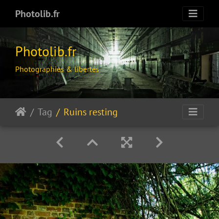
Photolib.fr
Photolib.fr
Photographies & libertés
Tag
Ruins resting