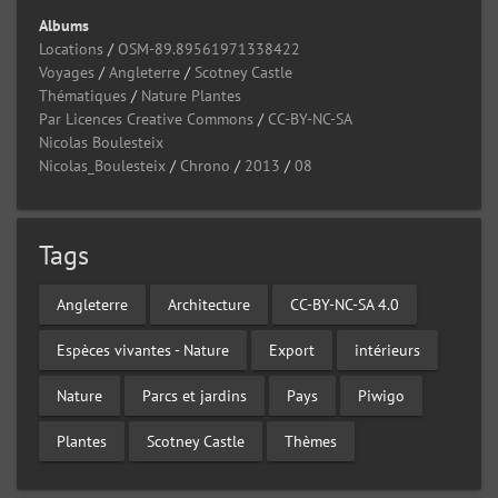
Albums
Locations
/
OSM-89.89561971338422
Voyages
/
Angleterre
/
Scotney Castle
Thématiques
/
Nature Plantes
Par Licences Creative Commons
/
CC-BY-NC-SA
Nicolas Boulesteix
Nicolas_Boulesteix
/
Chrono
/
2013
/
08
Tags
Angleterre
Architecture
CC-BY-NC-SA 4.0
Espèces vivantes - Nature
Export
intérieurs
Nature
Parcs et jardins
Pays
Piwigo
Plantes
Scotney Castle
Thèmes