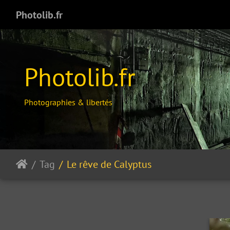
Photolib.fr
Photolib.fr
Photographies & libertés
Tag
Le rêve de Calyptus