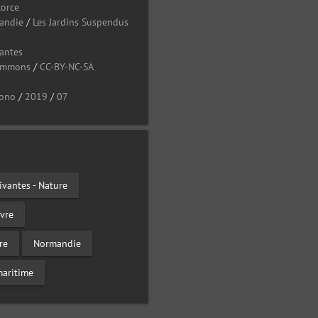
corce
andie
/
Les Jardins Suspendus
lantes
Commons
/
CC-BY-NC-SA
ono
/
2019
/
07
ivantes - Nature
vre
re
Normandie
maritime