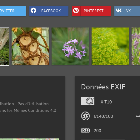
TWITTER
FACEBOOK
PINTEREST
VK
Données EXIF
X-T10
ibution - Pas d’Utilisation
ans les Mêmes Conditions 4.0
f/140/100
200