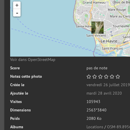
+
-
Voir dans OpenStreetMap
Score
pas de note
Notez cette photo
Créée le
vendredi 26 juillet 201
Ajoutée le
mardi 28 avril 2020
Visites
105943
Dimensions
2563*3840
Poids
2080 Ko
Albums
Locations
/
OSM-89.895