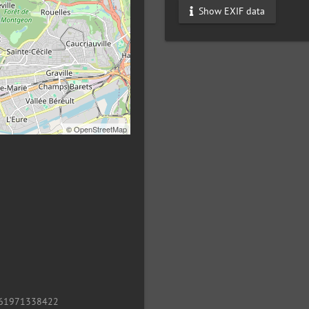
Show EXIF data
©
OpenStreetMap
9
61971338422