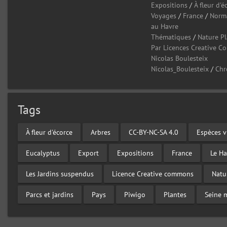
Expositions
/
À fleur d'é
Voyages
/
France
/
Norm
au Havre
Thématiques
/
Nature P
Par Licences Creative 
Nicolas Boulesteix
Nicolas_Boulesteix
/
Chr
Tags
À fleur d'écorce
Arbres
CC-BY-NC-SA 4.0
Espèces v
Eucalyptus
Export
Expositions
France
Le Ha
Les Jardins suspendus
Licence Creative commons
Natu
Parcs et jardins
Pays
Piwigo
Plantes
Seine 