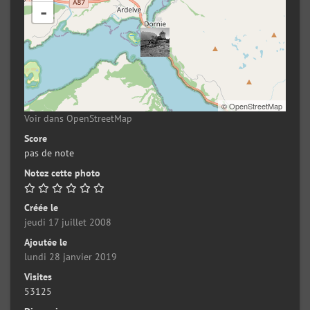
-
©
OpenStreetMap
Voir dans OpenStreetMap
Score
pas de note
Notez cette photo
Créée le
jeudi 17 juillet 2008
Ajoutée le
lundi 28 janvier 2019
Visites
53125