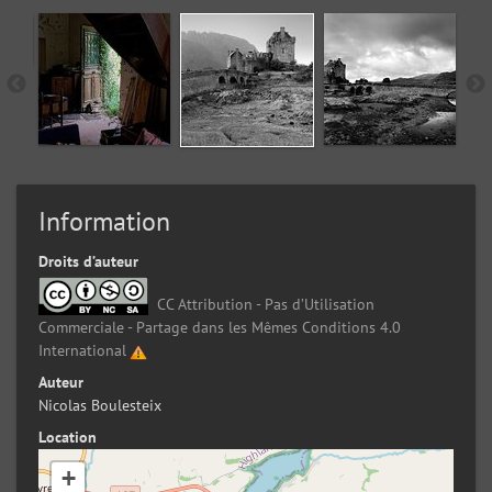
Information
Droits d’auteur
CC Attribution - Pas d’Utilisation
Commerciale - Partage dans les Mêmes Conditions 4.0
International
Auteur
Nicolas Boulesteix
Location
+