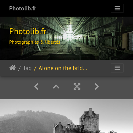
Photolib.fr
Photolib.fr
Photographies & libertés
Tag
Alone on the bridge