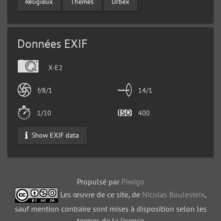
Religieux
Thèmes
Urbex
Données EXIF
X-E2
f/8/1
14/1
1/10
400
Show EXIF data
Propulsé par
Piwigo
Les œuvre de ce site, de
Nicolas Boulesteix
,
sauf mention contraire sont mises à disposition selon les
termes de la licence