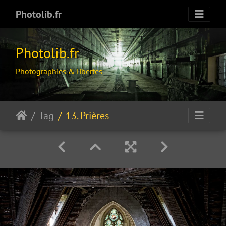
Photolib.fr
Photolib.fr
Photographies & libertés
Tag
13. Prières