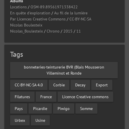
Albums
Locations
/
OSM-89.89561971338422
En quête d'exploration
/
Au fil de la lumière
Par Licences Creative Commons
/
CC-BY-NC-SA
Nicolas Boulesteix
Nicolas_Boulesteix
/
Chrono
/
2015
/
11
Tags
bonneteries-teinturerie BVR (Blais Mousseron
Villeminot et Ronde
CC-BY-NC-SA 4.0
Corbie
Decay
Export
Filatures
France
Licence Creative commons
Pays
Picardie
Piwigo
Somme
Urbex
Usine