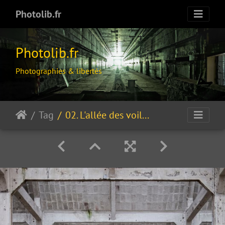
Photolib.fr
Photolib.fr
Photographies & libertés
Tag
02. L'allée des voiles blancs